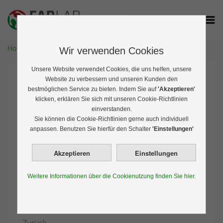
Home
Veranstaltungen
Wir verwenden Cookies
Unsere Website verwendet Cookies, die uns helfen, unsere
FreeCAD Kurs
Website zu verbessern und unseren Kunden den
bestmöglichen Service zu bieten. Indem Sie auf
'Akzeptieren'
klicken, erklären Sie sich mit unseren Cookie-Richtlinien
einverstanden.
MI. 18.03.2026 18:30
Sie können die Cookie-Richtlinien gerne auch individuell
anpassen. Benutzen Sie hierfür den Schalter
'Einstellungen'
Exklusiv für Mitglieder des FabLab Ansbach e.V.
Wer lieber "klassische" CAD-Modellierung
verwenden möchte, ist beim FreeCAD Kurs von
Weitere Informationen über die Cookienutzung finden Sie hier.
Jürgen Weigert gut aufgehoben. Auch er gibt einen
Kurs für absolute Anfänger, die ihre ersten Schritte
mit FreeCAD gehen möchten.