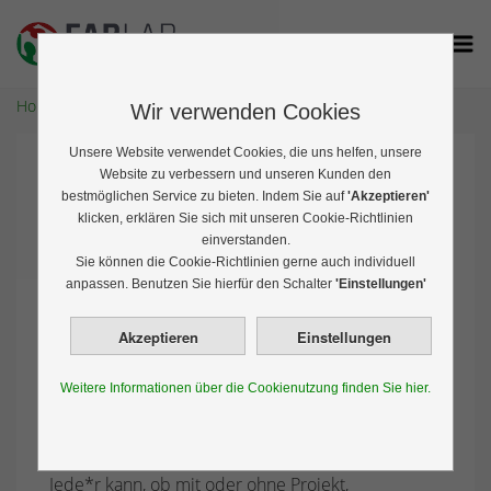
Home
Veranstaltungen
Wir verwenden Cookies
Unsere Website verwendet Cookies, die uns helfen, unsere
OpenLab am 14. Mai 2026
Website zu verbessern und unseren Kunden den
bestmöglichen Service zu bieten. Indem Sie auf
'Akzeptieren'
klicken, erklären Sie sich mit unseren Cookie-Richtlinien
einverstanden.
DO. 14.05.2026 18:00
Sie können die Cookie-Richtlinien gerne auch individuell
anpassen. Benutzen Sie hierfür den Schalter
'Einstellungen'
Unsere Werkstatt hat für jede*n geöffnet!
Adresse: Bahnhofstr. 2c, 91522 Ansbach (im
Weitere Informationen über die Cookienutzung finden Sie hier.
Gründerzentrum ANsWerk im Posthof)
Wir öffnen unsere Werkstatt zum OpenLab!
Jede*r kann, ob mit oder ohne Projekt,