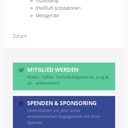
Oszilloskop
(Heißluft-)Lötstationen
Messgeräte
Zurück
MITGLIED WERDEN
Maker, Tüftler, Technik-begeisterte, jung &
alt - willkommen!
SPENDEN & SPONSORING
Unterstützen Sie jetzt unser
ehrenamtliches Engagement mit Ihrer
Spende!