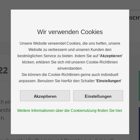
FABLAB ANSBACH
VEREIN
NACHRICH
Wir verwenden Cookies
Unsere Website verwendet Cookies, die uns helfen, unsere
Website zu verbessern und unseren Kunden den
bestmöglichen Service zu bieten. Indem Sie auf
'Akzeptieren'
klicken, erklären Sie sich mit unseren Cookie-Richtlinien
22
einverstanden.
Sie können die Cookie-Richtlinien gerne auch individuell
anpassen. Benutzen Sie hierfür den Schalter
'Einstellungen'
eingeladen. Das AN[ki]T ist das interdisziplinäre
dte KI der drei Hochschulfakultäten Wirtschaft,
Weitere Informationen über die Cookienutzung finden Sie hier.
ch.