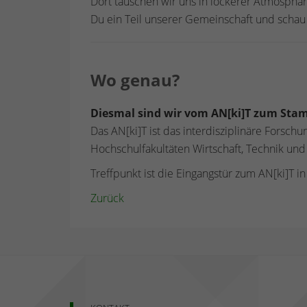
Dort tauschen wir uns in lockerer Atmosphär
Du ein Teil unserer Gemeinschaft und schau 
Wo genau?
Diesmal sind wir vom AN[ki]T zum Sta
Das AN[ki]T ist das interdisziplinäre Forsch
Hochschulfakultäten Wirtschaft, Technik u
Treffpunkt ist die Eingangstür zum AN[ki]T i
Zurück