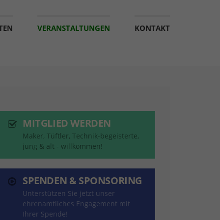
TEN
VERANSTALTUNGEN
KONTAKT
MITGLIED WERDEN
Maker, Tüftler, Technik-begeisterte,
jung & alt - willkommen!
SPENDEN & SPONSORING
Unterstützen Sie jetzt unser
ehrenamtliches Engagement mit
Ihrer Spende!