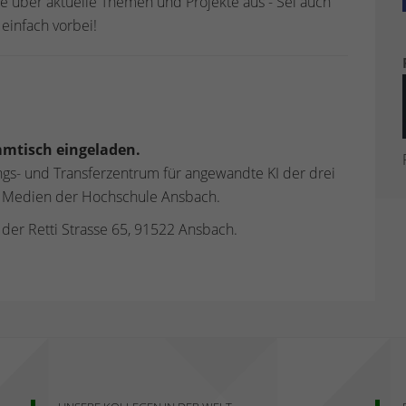
e über aktuelle Themen und Projekte aus - Sei auch
einfach vorbei!
mmtisch eingeladen.
ungs- und Transferzentrum für angewandte KI der drei
nd Medien der Hochschule Ansbach.
n der Retti Strasse 65, 91522 Ansbach.