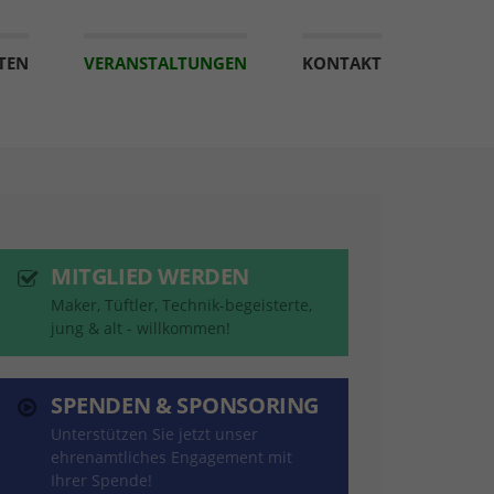
TEN
VERANSTALTUNGEN
KONTAKT
MITGLIED WERDEN
Maker, Tüftler, Technik-begeisterte,
jung & alt - willkommen!
SPENDEN & SPONSORING
Unterstützen Sie jetzt unser
ehrenamtliches Engagement mit
Ihrer Spende!