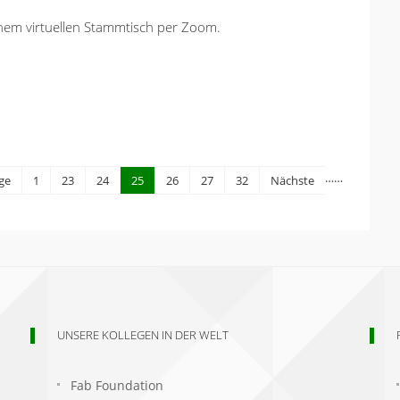
einem virtuellen Stammtisch per Zoom.
…
…
ge
1
23
24
25
26
27
32
Nächste
UNSERE KOLLEGEN IN DER WELT
Fab Foundation